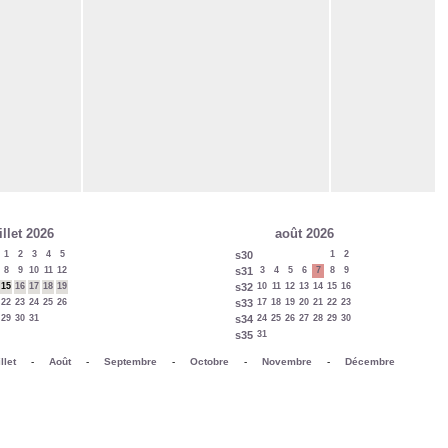
illet 2026
août 2026
1
2
3
4
5
s30
1
2
8
9
10
11
12
s31
3
4
5
6
7
8
9
15
16
17
18
19
s32
10
11
12
13
14
15
16
22
23
24
25
26
s33
17
18
19
20
21
22
23
29
30
31
s34
24
25
26
27
28
29
30
s35
31
llet
-
Août
-
Septembre
-
Octobre
-
Novembre
-
Décembre