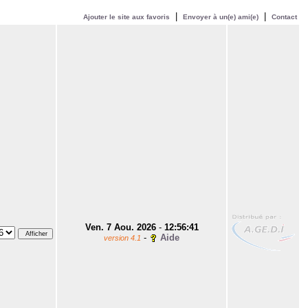
|
|
Ajouter le site aux favoris
Envoyer à un(e) ami(e)
Contact
Ven. 7 Aou. 2026
-
12:56:41
-
Aide
version 4.1