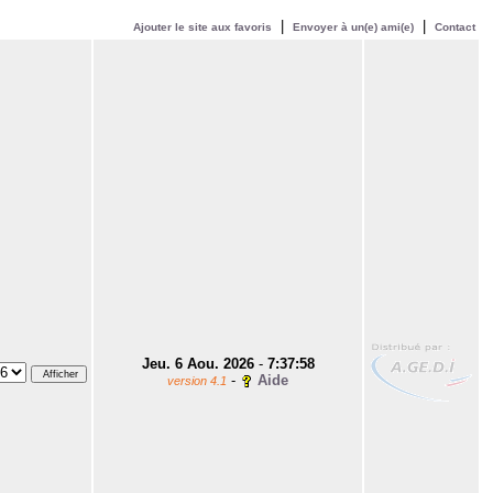
|
|
Ajouter le site aux favoris
Envoyer à un(e) ami(e)
Contact
Jeu. 6 Aou. 2026
-
7:37:58
-
Aide
version 4.1