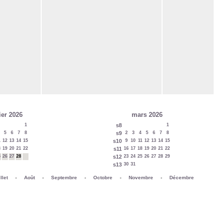
ier 2026
mars 2026
1
s8
1
5
6
7
8
s9
2
3
4
5
6
7
8
1
12
13
14
15
s10
9
10
11
12
13
14
15
8
19
20
21
22
s11
16
17
18
19
20
21
22
5
26
27
28
s12
23
24
25
26
27
28
29
s13
30
31
llet
-
Août
-
Septembre
-
Octobre
-
Novembre
-
Décembre