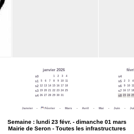
janvier 2026
févr
s0
1
2
3
4
s4
s1
5
6
7
8
9
10
11
s5
2
3
4
s2
12
13
14
15
16
17
18
s6
9
10
1
s3
19
20
21
22
23
24
25
s7
16
17
1
s4
26
27
28
29
30
31
s8
23
24
2
Janvier
-
Février
-
Mars
-
Avril
-
Mai
-
Juin
-
Jui
Semaine : lundi 23 févr. - dimanche 01 mars
Mairie de Seron - Toutes les infrastructures