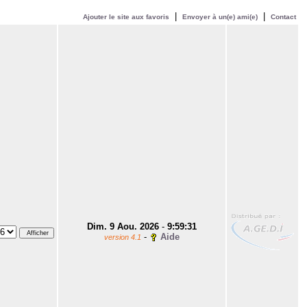
|
|
Ajouter le site aux favoris
Envoyer à un(e) ami(e)
Contact
Dim. 9 Aou. 2026
-
9:59:31
-
Aide
version 4.1