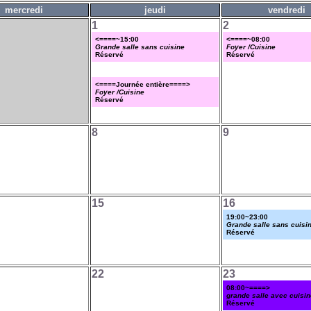
mercredi
jeudi
vendredi
1
2
<====~15:00
<====~08:00
Grande salle sans cuisine
Foyer /Cuisine
Réservé
Réservé
<====Journée entière====>
Foyer /Cuisine
Réservé
8
9
15
16
19:00~23:00
Grande salle sans cuisi
Réservé
22
23
08:00~====>
grande salle avec cuisin
Réservé