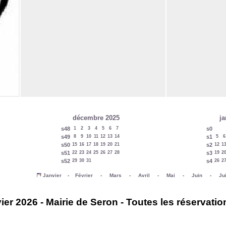
décembre 2025
ja
s48
1
2
3
4
5
6
7
s0
s49
8
9
10
11
12
13
14
s1
5
6
s50
15
16
17
18
19
20
21
s2
12
1
s51
22
23
24
25
26
27
28
s3
19
2
s52
29
30
31
s4
26
2
Janvier
-
Février
-
Mars
-
Avril
-
Mai
-
Juin
-
Jui
ier 2026 - Mairie de Seron - Toutes les réservatio