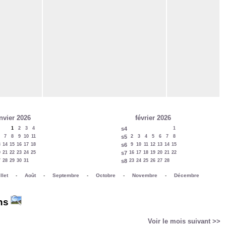
nvier 2026
février 2026
1
2
3
4
s4
1
7
8
9
10
11
s5
2
3
4
5
6
7
8
3
14
15
16
17
18
s6
9
10
11
12
13
14
15
0
21
22
23
24
25
s7
16
17
18
19
20
21
22
7
28
29
30
31
s8
23
24
25
26
27
28
llet
-
Août
-
Septembre
-
Octobre
-
Novembre
-
Décembre
ns
Voir le mois suivant >>