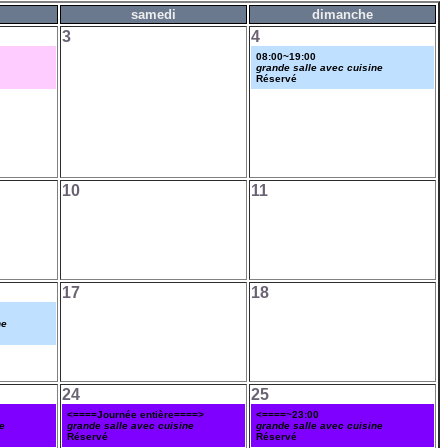
samedi
dimanche
3
4
08:00~19:00
grande salle avec cuisine
Réservé
10
11
17
18
ne
24
25
<====Journée entière====>
<====~23:00
e
grande salle avec cuisine
grande salle avec cuisine
Réservé
Réservé