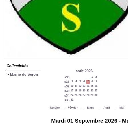
Collectivités
août 2026
>
Mairie de Seron
s30
1
2
s31
3
4
5
6
7
8
9
s32
10
11
12
13
14
15
16
s33
17
18
19
20
21
22
23
s34
24
25
26
27
28
29
30
s35
31
Janvier
-
Février
-
Mars
-
Avril
-
Mai
Mardi 01 Septembre 2026 - Ma