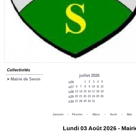
Collectivités
juillet 2026
>
Mairie de Seron
s26
1
2
3
4
5
s27
6
7
8
9
10
11
12
s28
13
14
15
16
17
18
19
s29
20
21
22
23
24
25
26
s30
27
28
29
30
31
Janvier
-
Février
-
Mars
-
Avril
-
Mai
Lundi 03 Août 2026 - Mairi