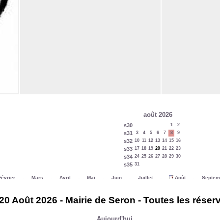
août 2026
s30
1
2
s31
3
4
5
6
7
8
9
s32
10
11
12
13
14
15
16
s33
17
18
19
20
21
22
23
s34
24
25
26
27
28
29
30
s35
31
Février
-
Mars
-
Avril
-
Mai
-
Juin
-
Juillet
-
Août
-
Septem
20 Août 2026 - Mairie de Seron - Toutes les réser
Aujourd'hui