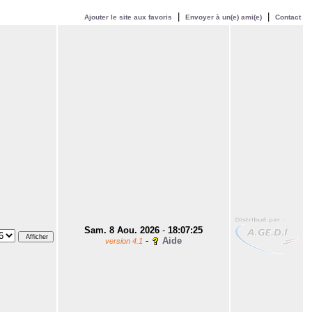
|
|
Ajouter le site aux favoris
Envoyer à un(e) ami(e)
Contact
Sam. 8 Aou. 2026
-
18:07:25
-
Aide
version 4.1