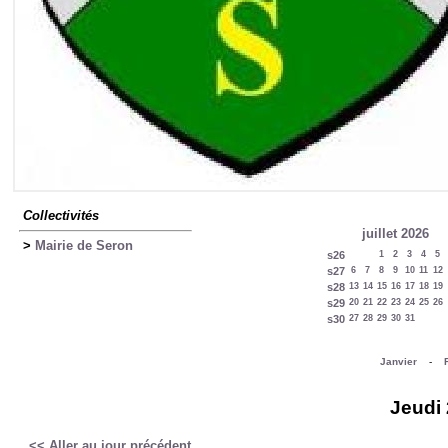
Collectivités
juillet 2026
>
Mairie de Seron
s26
1
2
3
4
5
s27
6
7
8
9
10
11
12
s28
13
14
15
16
17
18
19
s29
20
21
22
23
24
25
26
s30
27
28
29
30
31
Janvier
-
Jeudi 
<< Aller au jour précédent