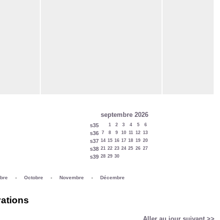
septembre 2026
s35
1
2
3
4
5
6
s36
7
8
9
10
11
12
13
s37
14
15
16
17
18
19
20
s38
21
22
23
24
25
26
27
s39
28
29
30
bre
-
Octobre
-
Novembre
-
Décembre
vations
Aller au jour suivant >>