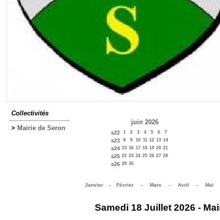
Collectivités
juin 2026
>
Mairie de Seron
s22
1
2
3
4
5
6
7
s23
8
9
10
11
12
13
14
s24
15
16
17
18
19
20
21
s25
22
23
24
25
26
27
28
s26
29
30
Janvier
-
Février
-
Mars
-
Avril
-
Mai
Samedi 18 Juillet 2026 - Mai