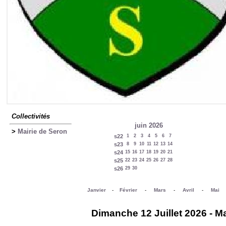
Collectivités
juin 2026
>
Mairie de Seron
s22
1
2
3
4
5
6
7
s23
8
9
10
11
12
13
14
s24
15
16
17
18
19
20
21
s25
22
23
24
25
26
27
28
s26
29
30
Janvier
-
Février
-
Mars
-
Avril
-
Mai
Dimanche 12 Juillet 2026 - Ma