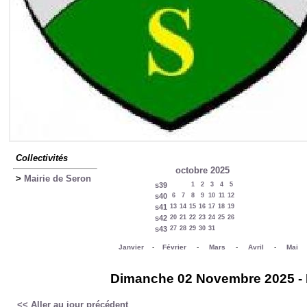
Collectivités
octobre 2025
>
Mairie de Seron
s39
1
2
3
4
5
s40
6
7
8
9
10
11
12
s41
13
14
15
16
17
18
19
s42
20
21
22
23
24
25
26
s43
27
28
29
30
31
Janvier
-
Février
-
Mars
-
Avril
-
Mai
Dimanche 02 Novembre 2025 - Ma
<< Aller au jour précédent