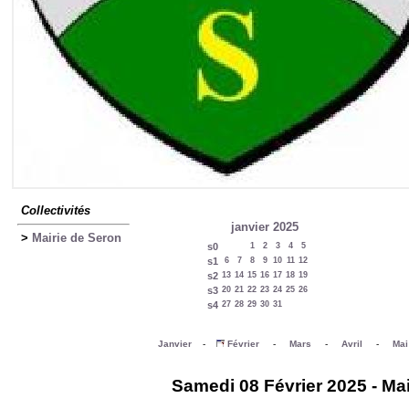
Collectivités
janvier 2025
>
Mairie de Seron
s0
1
2
3
4
5
s1
6
7
8
9
10
11
12
s2
13
14
15
16
17
18
19
s3
20
21
22
23
24
25
26
s4
27
28
29
30
31
Janvier
-
Février
-
Mars
-
Avril
-
Mai
Samedi 08 Février 2025 - Mai