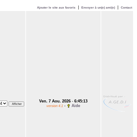
|
|
Ajouter le site aux favoris
Envoyer à un(e) ami(e)
Contact
Ven. 7 Aou. 2026
-
6:45:13
-
Aide
version 4.1