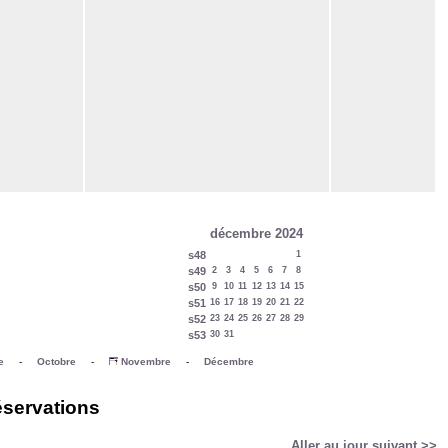
décembre 2024
s48
1
s49
2
3
4
5
6
7
8
s50
9
10
11
12
13
14
15
s51
16
17
18
19
20
21
22
s52
23
24
25
26
27
28
29
s53
30
31
e
-
Octobre
-
Novembre
-
Décembre
éservations
Aller au jour suivant >>