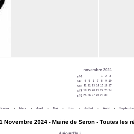
novembre 2024
s44
1
2
3
s45
4
5
6
7
8
9
10
s46
11
12
13
14
15
16
17
s47
18
19
20
21
22
23
24
s48
25
26
27
28
29
30
Février
-
Mars
-
Avril
-
Mai
-
Juin
-
Juillet
-
Août
-
Septembr
1 Novembre 2024 - Mairie de Seron - Toutes les r
Aujourd'hui