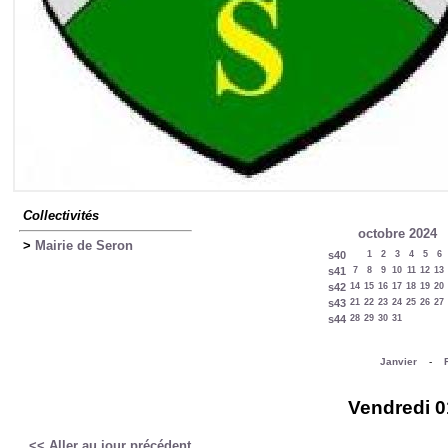
Collectivités
octobre 2024
>
Mairie de Seron
s40
1
2
3
4
5
6
s41
7
8
9
10
11
12
13
s42
14
15
16
17
18
19
20
s43
21
22
23
24
25
26
27
s44
28
29
30
31
Janvier
-
Vendredi 0
<< Aller au jour précédent