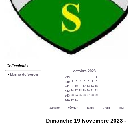
Collectivités
octobre 2023
>
Mairie de Seron
s39
1
s40
2
3
4
5
6
7
8
s41
9
10
11
12
13
14
15
s42
16
17
18
19
20
21
22
s43
23
24
25
26
27
28
29
s44
30
31
Janvier
-
Février
-
Mars
-
Avril
-
Mai
Dimanche 19 Novembre 2023 - Ma